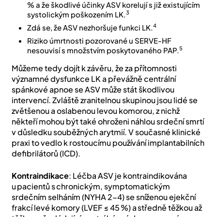
% a že škodlivé účinky ASV korelují s již existujícím
3
systolickým poškozením LK.
4
Zdá se, že ASV nezhoršuje funkci LK.
Riziko úmrtnosti pozorované u SERVE-HF
5
nesouvisí s množstvím poskytovaného PAP.
Můžeme tedy dojít k závěru, že za přítomnosti
významné dysfunkce LK a převážně centrální
spánkové apnoe se ASV může stát škodlivou
intervencí. Zvláště zranitelnou skupinou jsou lidé se
zvětšenou a oslabenou levou komorou, z nichž
někteří mohou být také ohroženi náhlou srdeční smrtí
v důsledku souběžných arytmií. V současné klinické
praxi to vedlo k rostoucímu používání implantabilních
defibrilátorů (ICD).
Kontraindikace
: Léčba ASV je kontraindikována
u pacientů s chronickým, symptomatickým
srdečním selháním (NYHA 2-4) se sníženou ejekční
frakcí levé komory (LVEF ≤ 45 %) a středně těžkou až