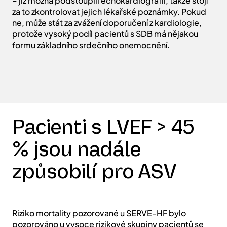
Snížená LVEF by měla být vyloučena před použitím
ASV. Je proto důležité zajistit, aby LVEF byla > 45 % a
pro tento účel se doporučuje echokardiografie.
Někteří pacienti – zejména pokud je poslal kardiolog
– již možná podstoupili echokardiografii, takže stojí
za to zkontrolovat jejich lékařské poznámky. Pokud
ne, může stát za zvážení doporučení z kardiologie,
protože vysoký podíl pacientů s SDB má nějakou
formu základního srdečního onemocnění.
Pacienti s LVEF > 45
% jsou nadále