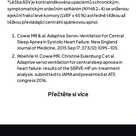
Reference:
*Léčba ASV je kontraindikována u pacientů s chronickým,
symptomatickým srdečním selháním (NYHA 2-4) se sníženou
ejekční frakcí levé komory (LVEF ≤ 45 %) a středně těžkou až
těžkou převládající centrální spánkovou apnoí.
Cowie MR & al. Adaptive Servo-Ventilation for Central
Sleep Apnea in Systolic Heart Failure. New England
Journal of Medicine, 2015 Sep 17;373(12):1095-105.
Woehrle H, Cowie MR, Christine Eulenburg C et al.
Adaptive servo ventilation for central sleep apnoea in
heart failure: results of the SERVE-HF on-treatment
analysis. submitted to JAMA and presented at ATS
congress 2016.
Přečtěte si více