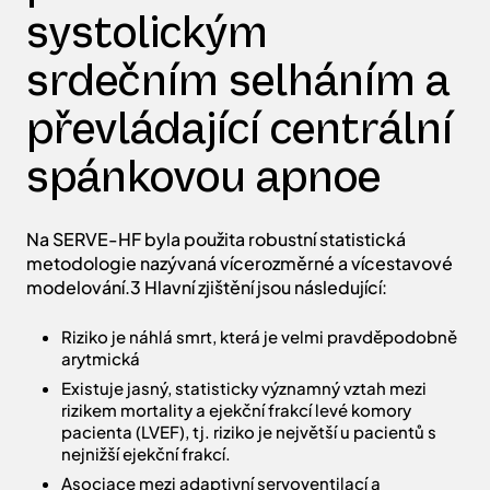
systolickým
srdečním selháním a
převládající centrální
spánkovou apnoe
Na SERVE-HF byla použita robustní statistická
metodologie nazývaná vícerozměrné a vícestavové
modelování.3 Hlavní zjištění jsou následující:
Riziko je náhlá smrt, která je velmi pravděpodobně
arytmická
Existuje jasný, statisticky významný vztah mezi
rizikem mortality a ejekční frakcí levé komory
pacienta (LVEF), tj. riziko je největší u pacientů s
nejnižší ejekční frakcí.
Asociace mezi adaptivní servoventilací a