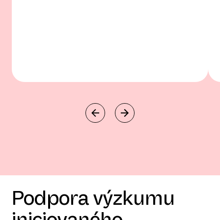
centrální spánkové apnoe sekundární k mrtvici
nebo související například s komplexním
syndromem spánkové apnoe. Ale to je i případ
srdečního selhání se zachovanou ejekční frakcí.