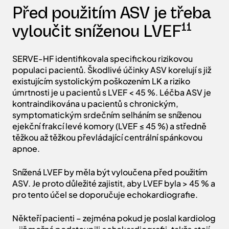
Důsledky pro
klinickou praxi
Před použitím ASV je třeba
11
vyloučit sníženou LVEF
SERVE-HF identifikovala specifickou rizikovou
populaci pacientů. Škodlivé účinky ASV korelují s již
existujícím systolickým poškozením LK a riziko
úmrtnosti je u pacientů s LVEF < 45 %. Léčba ASV je
kontraindikována u pacientů s chronickým,
symptomatickým srdečním selháním se sníženou
ejekční frakcí levé komory (LVEF ≤ 45 %) a středně
těžkou až těžkou převládající centrální spánkovou
apnoe.