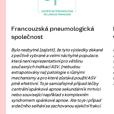
Francouzská pneumologická
společnost
Bylo nezbytné [zajistit], že tyto výsledky získané
z pečlivě vybrané a velmi náchylné populace,
která není reprezentativní pro většinu
současných indikací ASV, [nebudou
extrapolovány na] patologie s různými
mechanismy a pro které zůstává použití ASV
plně efektivní. To je samozřejmě případ léčby