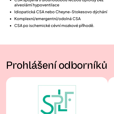
Prohlášení odborníků potvrzují, že ASV je způsobilá v
7,10,11,12
těchto různých situacích:
Srdeční selhání se zachovanou ejekční frakcí
CSA spojená s dlouhodobou léčbou opioidy bez
alveolární hypoventilace
Idiopatická CSA nebo Cheyne-Stokesovo dýchání
Komplexní/emergentní/odolná CSA
CSA po ischemické cévní mozkové příhodě.
Prohlášení odborníků