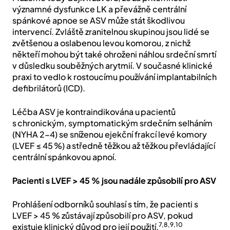
významné dysfunkce LK a převážně centrální
spánkové apnoe se ASV může stát škodlivou
intervencí. Zvláště zranitelnou skupinou jsou lidé se
zvětšenou a oslabenou levou komorou, z nichž
někteří mohou být také ohroženi náhlou srdeční smrtí
v důsledku souběžných arytmií. V současné klinické
praxi to vedlo k rostoucímu používání implantabilních
defibrilátorů (ICD).
Léčba ASV je kontraindikována u pacientů
s chronickým, symptomatickým srdečním selháním
(NYHA 2-4) se sníženou ejekční frakcí levé komory
(LVEF ≤ 45 %) a středně těžkou až těžkou převládající
centrální spánkovou apnoí.
Pacienti s LVEF > 45 % jsou nadále způsobilí pro ASV
Prohlášení odborníků souhlasí s tím, že pacienti s
LVEF > 45 % zůstávají způsobilí pro ASV, pokud
7,8,9,10
existuje klinický důvod pro její použití.