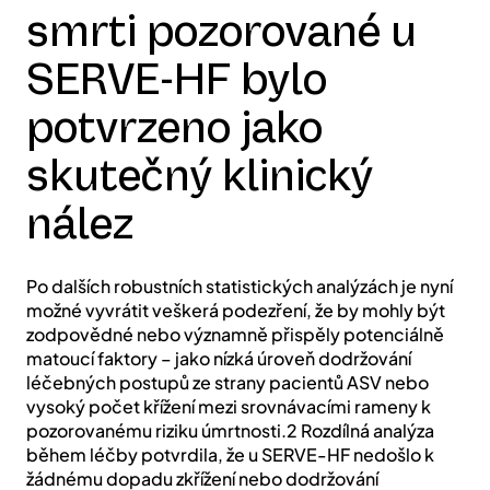
smrti pozorované u
SERVE-HF bylo
potvrzeno jako
skutečný klinický
nález
Po dalších robustních statistických analýzách je nyní
možné vyvrátit veškerá podezření, že by mohly být
zodpovědné nebo významně přispěly potenciálně
matoucí faktory – jako nízká úroveň dodržování
léčebných postupů ze strany pacientů ASV nebo
vysoký počet křížení mezi srovnávacími rameny k
pozorovanému riziku úmrtnosti.2 Rozdílná analýza
během léčby potvrdila, že u SERVE-HF nedošlo k
žádnému dopadu zkřížení nebo dodržování