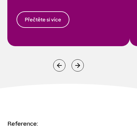
Studie FACE poskytne dlouhodobé údaje o
morbiditě a mortalitě pacientů se srdečním
selháním (HFrEF i HFpEF) užívajících ASV.
Přečtěte si více