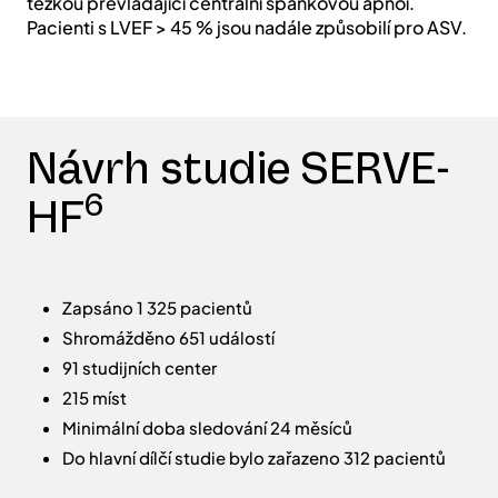
těžkou převládající centrální spánkovou apnoí.
Pacienti s LVEF > 45 % jsou nadále způsobilí pro ASV.
Návrh studie SERVE-
6
HF
Zapsáno 1 325 pacientů
Shromážděno 651 událostí
91 studijních center
215 míst
Minimální doba sledování 24 měsíců
Do hlavní dílčí studie bylo zařazeno 312 pacientů