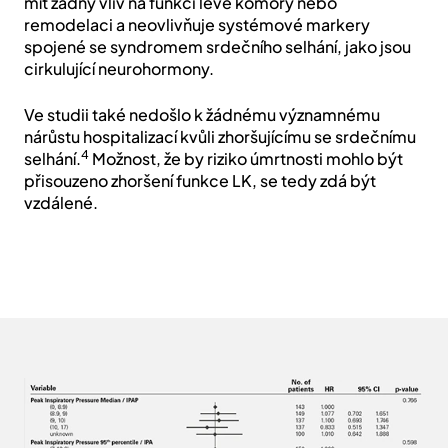
mít žádný vliv na funkci levé komory nebo
remodelaci a neovlivňuje systémové markery
spojené se syndromem srdečního selhání, jako jsou
cirkulující neurohormony.
Ve studii také nedošlo k žádnému významnému
nárůstu hospitalizací kvůli zhoršujícímu se srdečnímu
4
selhání.
Možnost, že by riziko úmrtnosti mohlo být
přisouzeno zhoršení funkce LK, se tedy zdá být
vzdálené.