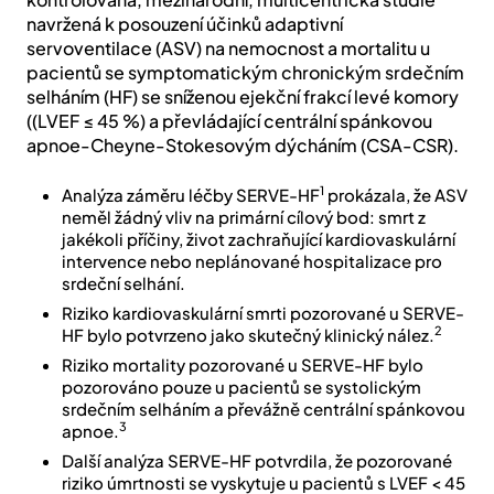
navržená k posouzení účinků adaptivní
servoventilace (ASV) na nemocnost a mortalitu u
pacientů se symptomatickým chronickým srdečním
selháním (HF) se sníženou ejekční frakcí levé komory
((LVEF ≤ 45 %) a převládající centrální spánkovou
apnoe-Cheyne-Stokesovým dýcháním (CSA-CSR).
1
Analýza záměru léčby SERVE-HF
prokázala, že ASV
neměl žádný vliv na primární cílový bod: smrt z
jakékoli příčiny, život zachraňující kardiovaskulární
intervence nebo neplánované hospitalizace pro
srdeční selhání.
Riziko kardiovaskulární smrti pozorované u SERVE-
2
HF bylo potvrzeno jako skutečný klinický nález.
Riziko mortality pozorované u SERVE-HF bylo
pozorováno pouze u pacientů se systolickým
srdečním selháním a převážně centrální spánkovou
3
apnoe.
Další analýza SERVE-HF potvrdila, že pozorované
riziko úmrtnosti se vyskytuje u pacientů s LVEF < 45