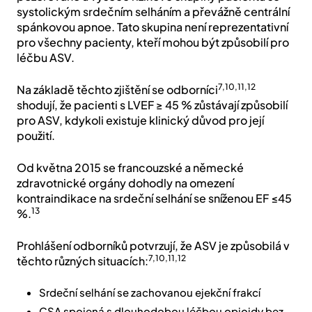
způsobilí pro ASV
Riziko mortality pozorované u SERVE-HF bylo
pozorováno u vysoce rizikové skupiny pacientů se
systolickým srdečním selháním a převážně centrální
spánkovou apnoe. Tato skupina není reprezentativní
pro všechny pacienty, kteří mohou být způsobilí pro
léčbu ASV.
7,10,11,12
Na základě těchto zjištění se odborníci
shodují, že pacienti s LVEF ≥ 45 % zůstávají způsobilí
pro ASV, kdykoli existuje klinický důvod pro její
použití.
Od května 2015 se francouzské a německé
zdravotnické orgány dohodly na omezení
kontraindikace na srdeční selhání se sníženou EF ≤45
13
%.