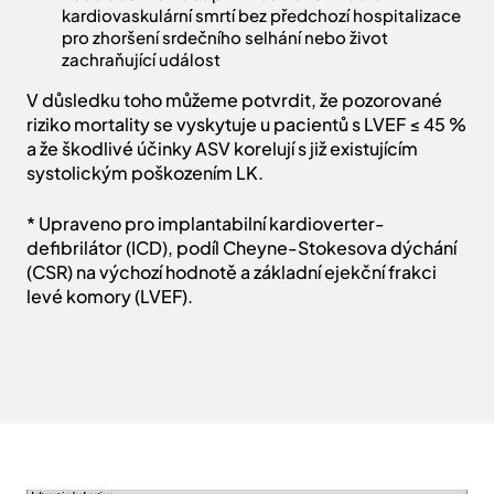
kardiovaskulární smrtí bez předchozí hospitalizace
pro zhoršení srdečního selhání nebo život
zachraňující událost
V důsledku toho můžeme potvrdit, že pozorované
riziko mortality se vyskytuje u pacientů s LVEF ≤ 45 %
a že škodlivé účinky ASV korelují s již existujícím
systolickým poškozením LK.
* Upraveno pro implantabilní kardioverter-
defibrilátor (ICD), podíl Cheyne-Stokesova dýchání
(CSR) na výchozí hodnotě a základní ejekční frakci
levé komory (LVEF).