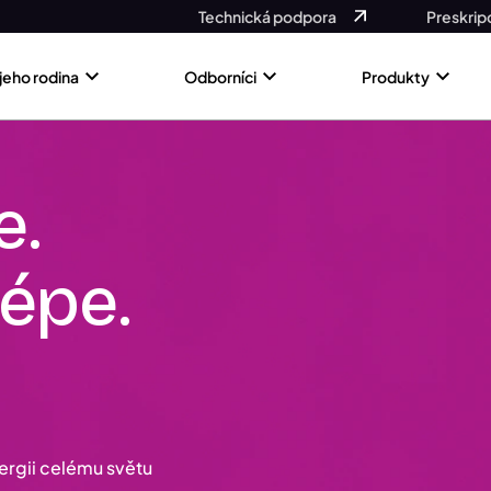
Technická podpora
Preskrip
 jeho rodina
Odborníci
Produkty
e.
lépe.
nergii celému světu