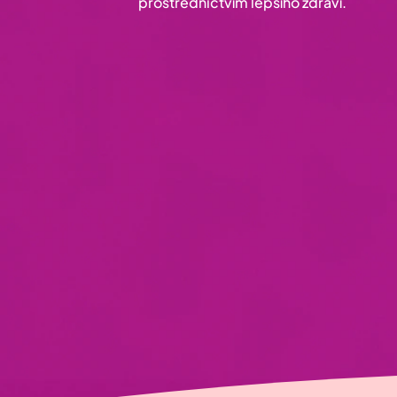
prostřednictvím lepšího zdraví.