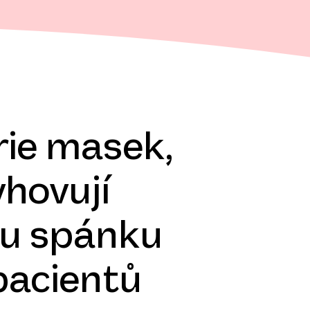
rie masek,
yhovují
u spánku
pacientů