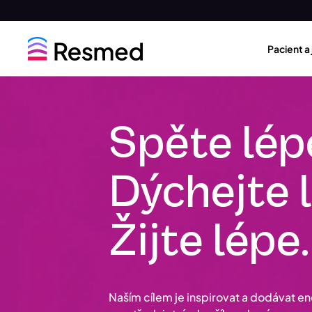
Go
Go
to
to
Pacient a
menu
content
Spěte lép
Dýchejte 
Žijte lépe.
Naším cílem je inspirovat a dodávat e