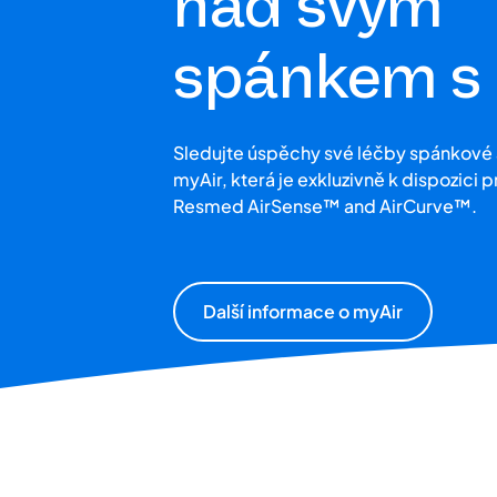
nad svým
spánkem s
Sledujte úspěchy své léčby spánkové
myAir, která je exkluzivně k dispozici p
Resmed AirSense™ and AirCurve™.
Další informace o myAir