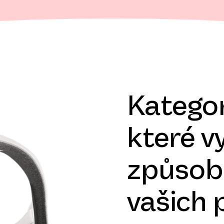
Katego
které v
způsob
vašich 