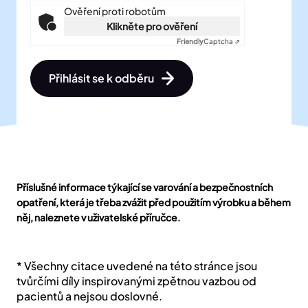
Friendly
Captcha ⇗
Přihlásit se k odběru
Jméno
Příslušné informace týkající se varování a bezpečnostních
opatření, která je třeba zvážit před použitím výrobku a během
Příjmení
něj, naleznete v uživatelské příručce.
Email *
* Všechny citace uvedené na této stránce jsou
tvůrčími díly inspirovanými zpětnou vazbou od
pacientů a nejsou doslovné.
Pracovní pozice *