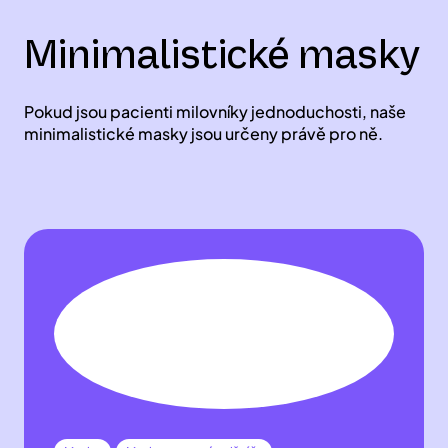
Minimalistické masky
Pokud jsou pacienti milovníky jednoduchosti, naše
minimalistické masky jsou určeny právě pro ně.
Masky
Masky na nosní polštáře
Silikonový polštář
AirFit P10