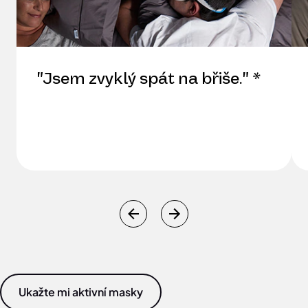
"Jsem zvyklý spát na břiše." *
Ukažte mi aktivní masky