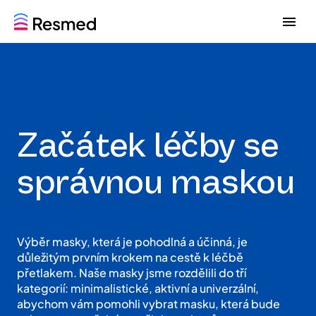
G
G
o
o
t
t
o
o
m
c
e
o
n
n
u
t
Začátek léčby se
e
n
t
správnou maskou
Výběr masky, která je pohodlná a účinná, je
důležitým prvním krokem na cestě k léčbě
přetlakem. Naše masky jsme rozdělili do tří
kategorií: minimalistické, aktivní a univerzální,
abychom vám pomohli vybrat masku, která bude