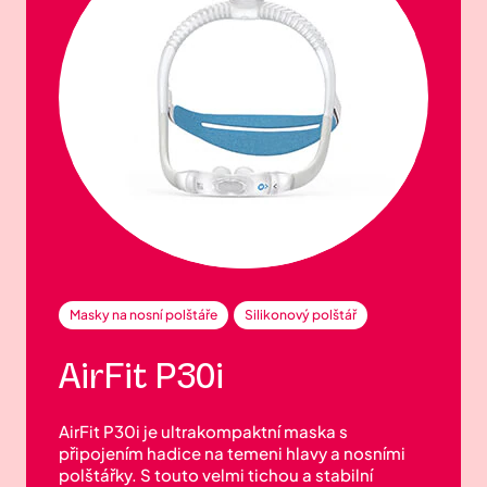
Masky na nosní polštáře
Silikonový polštář
AirFit P30i
AirFit P30i je ultrakompaktní maska s
připojením hadice na temeni hlavy a nosními
polštářky. S touto velmi tichou a stabilní
maskou se spí pohodlně v jakékoli poloze.