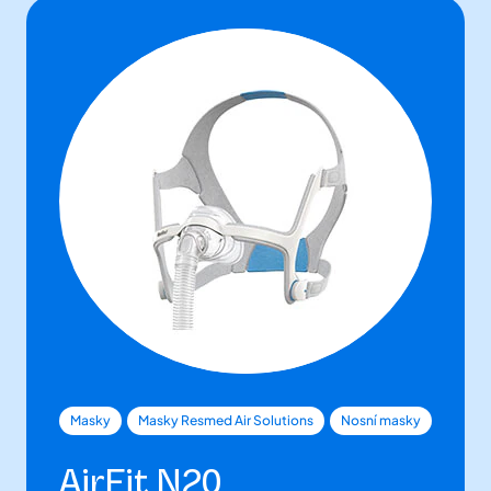
Masky
Masky Resmed Air Solutions
Nosní masky
AirFit N20
Nosní masky AirFit N20 a N20 for Her jsou