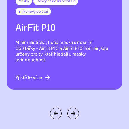
Minimalistická, tichá maska s nosními
polštářky - AirFit P10 a AirFit P10 For Her jsou
určeny pro ty, kteří hledají u masky
jednoduchost.
Zjistěte více