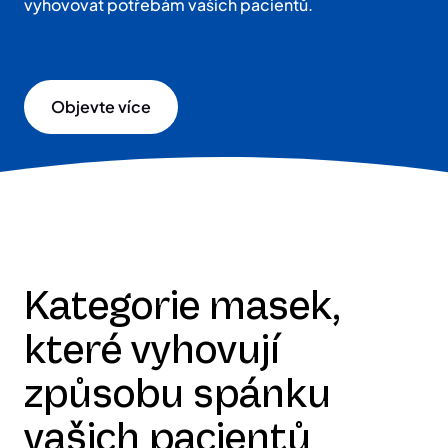
vyhovovat potřebám vašich pacientů.
Objevte více
Kategorie masek,
které vyhovují
způsobu spánku
vašich pacientů