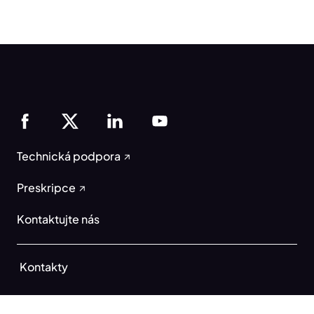
Přihlášením k odběru vyjadřujete souhlas se
smluvními podmínkami, zásadami
ochrany
a se zasíláním marketingových
osobních údajů
zpráv od společnosti Resmed.
Ověření proti robotům
Klikněte pro ověření
Technická podpora
Friendly
Captcha ⇗
Preskripce
Přihlásit se k odběru
Kontaktujte nás
Kontakty
Právní a duševní vlastnictví
Oznámení o používání souborů cookie