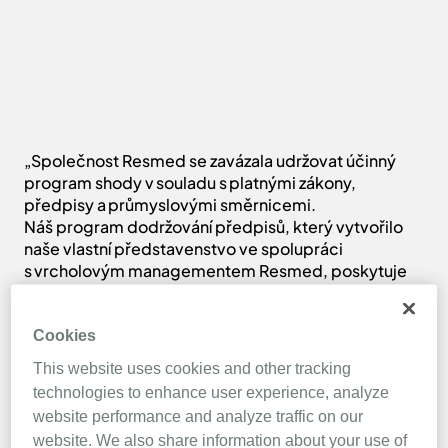
„Společnost Resmed se zavázala udržovat účinný
program shody v souladu s platnými zákony,
předpisy a průmyslovými směrnicemi.
Náš program dodržování předpisů, který vytvořilo
naše vlastní představenstvo ve spolupráci
s vrcholovým managementem Resmed, poskytuje
zaměstnancům jasné poradenství, vzdělávání
a školení, aby se mohli vhodně orientovat v dnešním
stále složitějším zdravotnickém prostředí.“
Cookies
Jim Ellis |
Vedoucí pro dodržování shody s příslušnými
This website uses cookies and other tracking
předpisy
technologies to enhance user experience, analyze
website performance and analyze traffic on our
website. We also share information about your use of