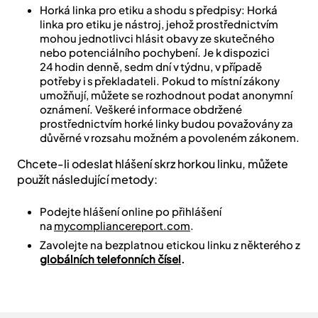
Horká linka pro etiku a shodu s předpisy: Horká
linka pro etiku je nástroj, jehož prostřednictvím
mohou jednotlivci hlásit obavy ze skutečného
nebo potenciálního pochybení. Je k dispozici
24 hodin denně, sedm dní v týdnu, v případě
potřeby i s překladateli. Pokud to místní zákony
umožňují, můžete se rozhodnout podat anonymní
oznámení. Veškeré informace obdržené
prostřednictvím horké linky budou považovány za
důvěrné v rozsahu možném a povoleném zákonem.
Chcete-li odeslat hlášení skrz horkou linku, můžete
použít následující metody:
Podejte hlášení online po přihlášení
na
mycompliancereport.com
.
Zavolejte na bezplatnou etickou linku z některého z
globálních telefonních čísel
.