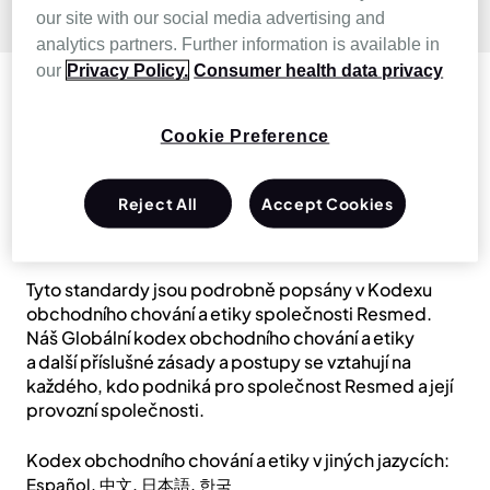
our site with our social media advertising and
analytics partners. Further information is available in
our
Privacy Policy.
Consumer health data privacy
Globální kodex
obchodního chování
Cookie Preference
a etiky
Reject All
Accept Cookies
Tyto standardy jsou podrobně popsány v Kodexu
obchodního chování a etiky společnosti Resmed.
Náš Globální kodex obchodního chování a etiky
a další příslušné zásady a postupy se vztahují na
každého, kdo podniká pro společnost Resmed a její
provozní společnosti.
Kodex obchodního chování a etiky v jiných jazycích:
,
,
,
Español
中文
日本語
한국