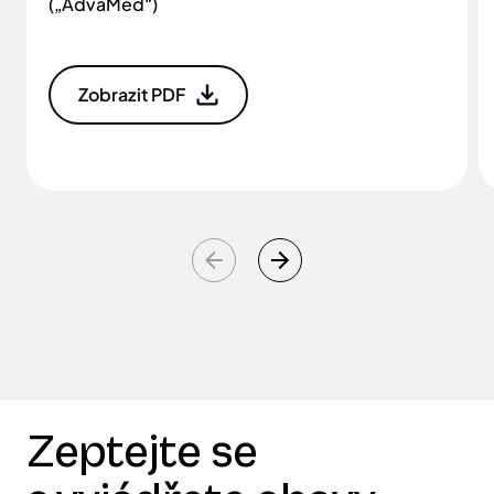
(„AdvaMed“)
Zobrazit PDF
Zeptejte se