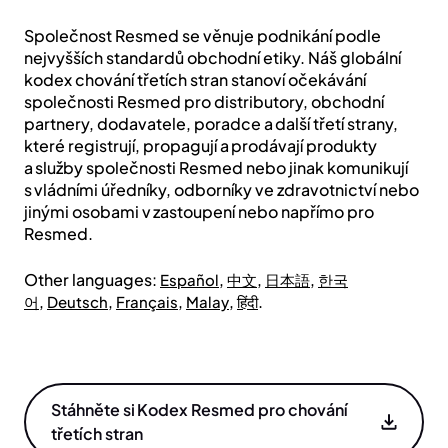
Společnost Resmed se věnuje podnikání podle
nejvyšších standardů obchodní etiky. Náš globální
kodex chování třetích stran stanoví očekávání
společnosti Resmed pro distributory, obchodní
partnery, dodavatele, poradce a další třetí strany,
které registrují, propagují a prodávají produkty
a služby společnosti Resmed nebo jinak komunikují
s vládními úředníky, odborníky ve zdravotnictví nebo
jinými osobami v zastoupení nebo napřímo pro
Resmed.
Other languages:
,
,
,
Español
中文
日本語
한국
,
,
,
,
.
어
Deutsch
Français
Malay
हिंदी
Stáhněte si Kodex Resmed pro chování
třetích stran