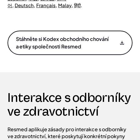
,
,
,
,
.
어
Deutsch
Français
Malay
हिंदी
Stáhněte si Kodex obchodního chování
a etiky společnosti Resmed
Interakce s odborníky
ve zdravotnictví
Resmed aplikuje zásady pro interakce s odborníky
ve zdravotnictví, které poskytují konkrétní pokyny