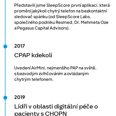
Představili jsme SleepScore první aplikaci, která
promění jakýkoli chytrý telefon na bezkontaktní
sledovač spánku (od SleepScore Labs,
společného podniku Resmed, Dr. Mehmeta Oze
a Pegasus Capital Advisors).
2017
CPAP kdekoli
Uvedení AirMini, nejmenšího PAP na světě,
s bezvodým zvlhčováním a ovládaným
chytrým telefonem.
2019
Lídři v oblasti digitální péče o
pacienty s CHOPN