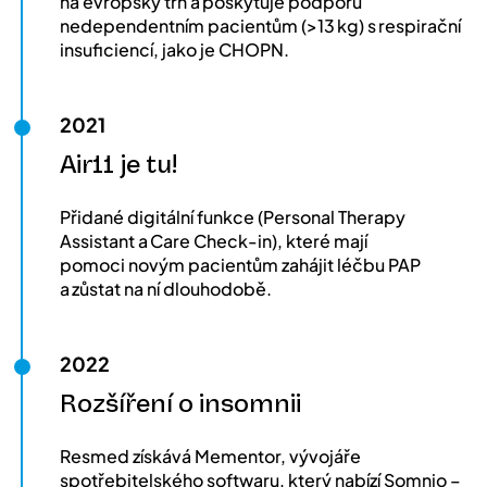
na evropský trh a poskytuje podporu
nedependentním pacientům (>13 kg) s respirační
insuficiencí, jako je CHOPN.
2021
Air11 je tu!
Přidané digitální funkce (Personal Therapy
Assistant a Care Check-in), které mají
pomoci novým pacientům zahájit léčbu PAP
a zůstat na ní dlouhodobě.
2022
Rozšíření o insomnii
Resmed získává Mementor, vývojáře
spotřebitelského softwaru, který nabízí Somnio –