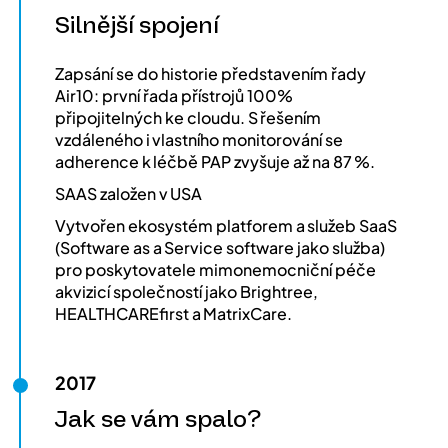
Silnější spojení
Zapsání se do historie představením řady
Air10: první řada přístrojů 100%
připojitelných ke cloudu. S řešením
vzdáleného i vlastního monitorování se
adherence k léčbě PAP zvyšuje až na 87 %.
SAAS založen v USA
Vytvořen ekosystém platforem a služeb SaaS
(Software as a Service software jako služba)
pro poskytovatele mimonemocniční péče
akvizicí společností jako Brightree,
HEALTHCAREfirst a MatrixCare.
2017
Jak se vám spalo?