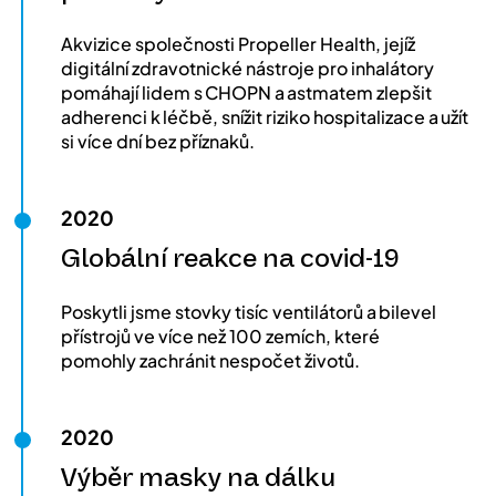
Akvizice společnosti Propeller Health, jejíž
digitální zdravotnické nástroje pro inhalátory
pomáhají lidem s CHOPN a astmatem zlepšit
adherenci k léčbě, snížit riziko hospitalizace a užít
si více dní bez příznaků.
2020
Globální reakce na covid-19
Poskytli jsme stovky tisíc ventilátorů a bilevel
přístrojů ve více než 100 zemích, které
pomohly zachránit nespočet životů.
2020
Výběr masky na dálku