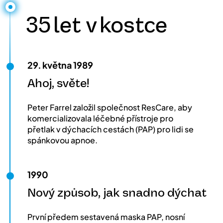
35 let v kostce
29. května 1989
Ahoj, světe!
Peter Farrel založil společnost ResCare, aby
komercializovala léčebné přístroje pro
přetlak v dýchacích cestách (PAP) pro lidi se
spánkovou apnoe.
1990
Nový způsob, jak snadno dýchat
První předem sestavená maska PAP, nosní