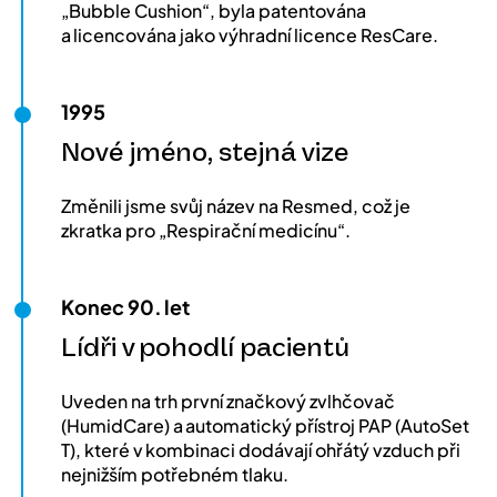
„Bubble Cushion“, byla patentována
a licencována jako výhradní licence ResCare.
1995
Nové jméno, stejná vize
Změnili jsme svůj název na Resmed, což je
zkratka pro „Respirační medicínu“.
Konec 90. let
Lídři v pohodlí pacientů
Uveden na trh první značkový zvlhčovač
(HumidCare) a automatický přístroj PAP (AutoSet
T), které v kombinaci dodávají ohřátý vzduch při
nejnižším potřebném tlaku.