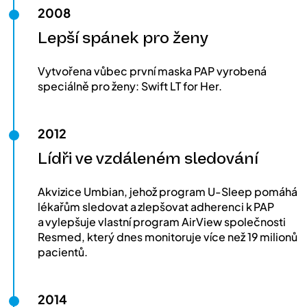
2008
Lepší spánek pro ženy
Vytvořena vůbec první maska PAP vyrobená
speciálně pro ženy: Swift LT for Her.
2012
Lídři ve vzdáleném sledování
Akvizice Umbian, jehož program U-Sleep pomáhá
lékařům sledovat a zlepšovat adherenci k PAP
a vylepšuje vlastní program AirView společnosti
Resmed, který dnes monitoruje více než 19 milionů
pacientů.
2014