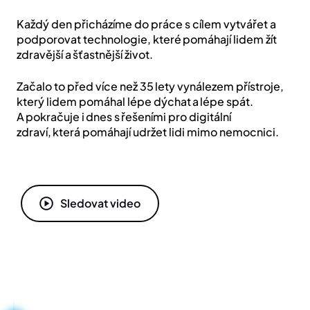
Každý den přicházíme do práce s cílem vytvářet a
podporovat technologie, které pomáhají lidem žít
zdravější a šťastnější život.
Začalo to před více než 35 lety vynálezem přístroje,
který lidem pomáhal lépe dýchat a lépe spát.
A pokračuje i dnes s řešeními pro digitální
zdraví, která pomáhají udržet lidi mimo nemocnici.
Sledovat video