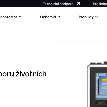
Technická podpora
Preskrip
 jeho rodina
Odborníci
Produkty
poru životních