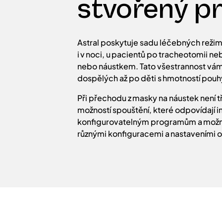
stvořený pr
Astral poskytuje sadu léčebných režimů
i v noci, u pacientů po tracheotomii n
nebo náustkem. Tato všestrannost vám 
dospělých až po děti s hmotností pouh
Při přechodu z masky na náustek není tř
možností spouštění, které odpovídají i
konfigurovatelným programům a možno
různými konfiguracemi a nastaveními o