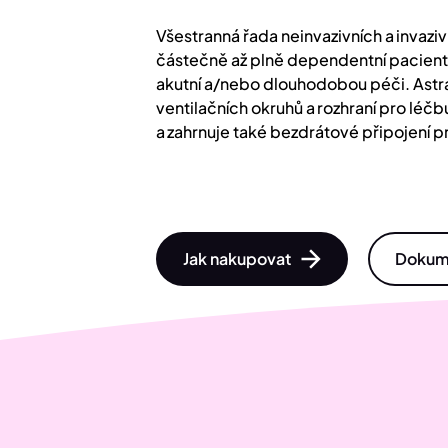
Všestranná řada neinvazivních a invaziv
částečně až plně dependentní pacient
akutní a/nebo dlouhodobou péči. Astral
ventilačních okruhů a rozhraní pro léčb
a zahrnuje také bezdrátové připojení p
Jak nakupovat
Dokum