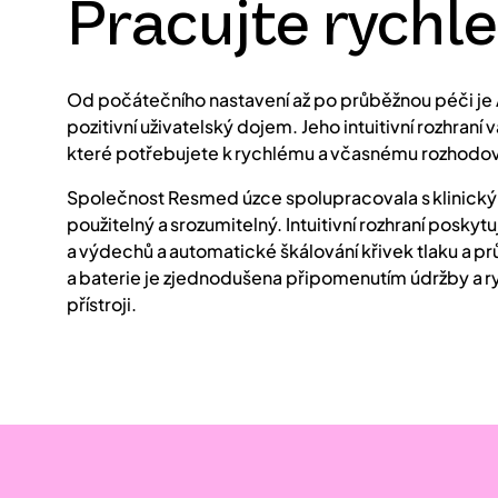
Pracujte rychle
Od počátečního nastavení až po průběžnou péči je A
pozitivní uživatelský dojem. Jeho intuitivní rozhraní
které potřebujete k rychlému a včasnému rozhodov
Společnost Resmed úzce spolupracovala s klinickým
použitelný a srozumitelný. Intuitivní rozhraní poskyt
a výdechů a automatické škálování křivek tlaku a pr
a baterie je zjednodušena připomenutím údržby a 
přístroji.