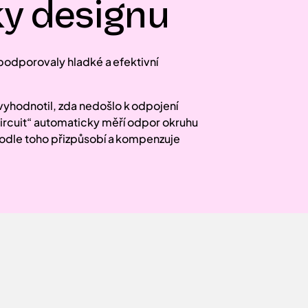
y designu
podporovaly hladké a efektivní
vyhodnotil, zda nedošlo k odpojení
Circuit“ automaticky měří odpor okruhu
odle toho přizpůsobí a kompenzuje