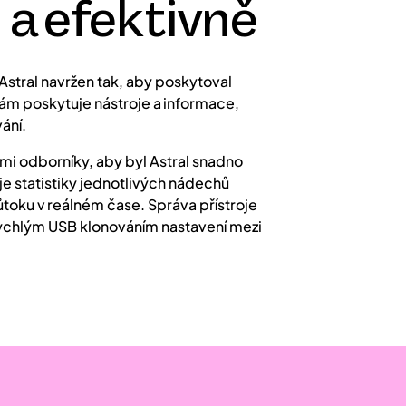
 a efektivně
stral navržen tak, aby poskytoval
 vám poskytuje nástroje a informace,
ání.
i odborníky, aby byl Astral snadno
uje statistiky jednotlivých nádechů
ůtoku v reálném čase. Správa přístroje
rychlým USB klonováním nastavení mezi