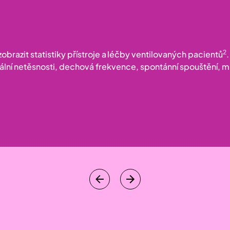
2
brazit statistiky přístroje a léčby ventilovaných pacientů
lní netěsnosti, dechová frekvence, spontánní spouštění, mi