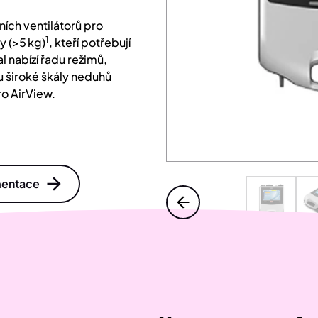
ních ventilátorů pro
1
y (>5 kg)
, kteří potřebují
 nabízí řadu režimů,
u široké škály neduhů
ro AirView.
entace