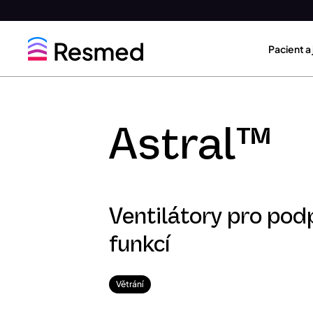
Go
Go
to
to
Pacient a
menu
content
Astral™
Ventilátory pro pod
funkcí
Větrání