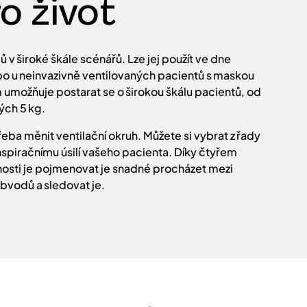
o život
 v široké škále scénářů. Lze jej použít ve dne
ebo u neinvazivně ventilovaných pacientů s maskou
umožňuje postarat se o širokou škálu pacientů, od
ých 5 kg.
eba měnit ventilační okruh. Můžete si vybrat z řady
nspiračnímu úsilí vašeho pacienta. Díky čtyřem
sti je pojmenovat je snadné procházet mezi
bvodů a sledovat je.