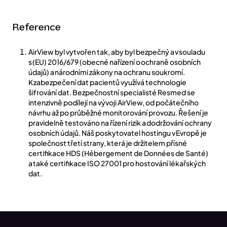
Reference
AirView byl vytvořen tak, aby byl bezpečný a v souladu
s (EU) 2016/679 (obecné nařízení o ochraně osobních
údajů) a národními zákony na ochranu soukromí.
K zabezpečení dat pacientů využívá technologie
šifrování dat. Bezpečnostní specialisté Resmed se
intenzivně podílejí na vývoji AirView, od počátečního
návrhu až po průběžné monitorování provozu. Řešení je
pravidelně testováno na řízení rizik a dodržování ochrany
osobních údajů. Náš poskytovatel hostingu v Evropě je
společnost třetí strany, která je držitelem přísné
certifikace HDS (Hébergement de Données de Santé)
a také certifikace ISO 27001 pro hostování lékařských
dat.